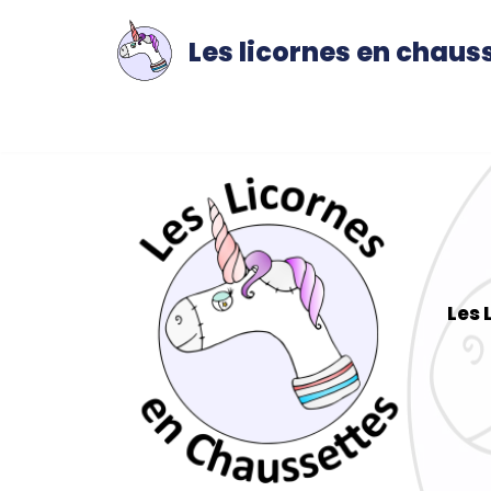
Les licornes en chaus
Aller
au
contenu
Les 