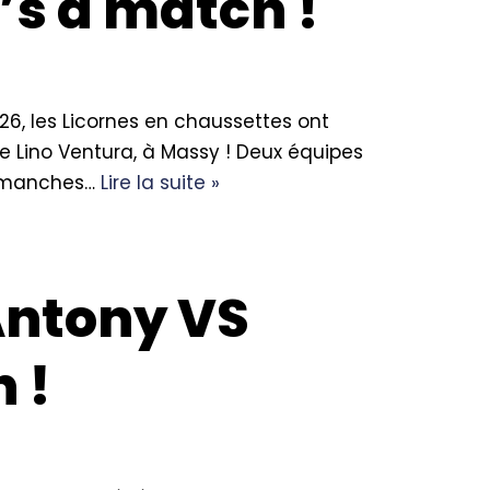
’s a match !
6, les Licornes en chaussettes ont
e Lino Ventura, à Massy ! Deux équipes
s manches…
Lire la suite »
 Antony VS
 !